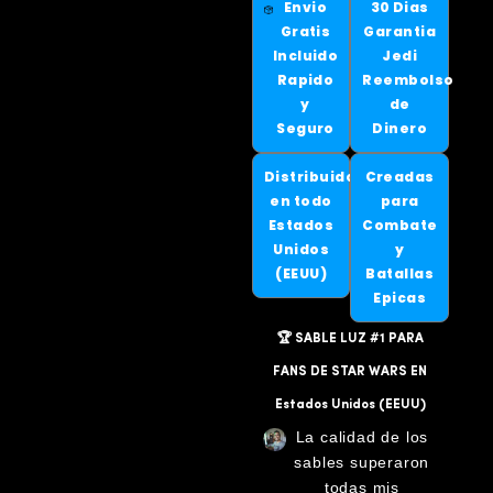
Envio
30 Dias
Gratis
Garantia
Incluido
Jedi
Rapido
Reembolso
y
de
Seguro
Dinero
Distribuido
Creadas
en todo
para
Estados
Combate
Unidos
y
(EEUU)
Batallas
Epicas
🏆 SABLE LUZ #1 PARA
FANS DE STAR WARS EN
Estados Unidos (EEUU)
La calidad de los
sables superaron
todas mis