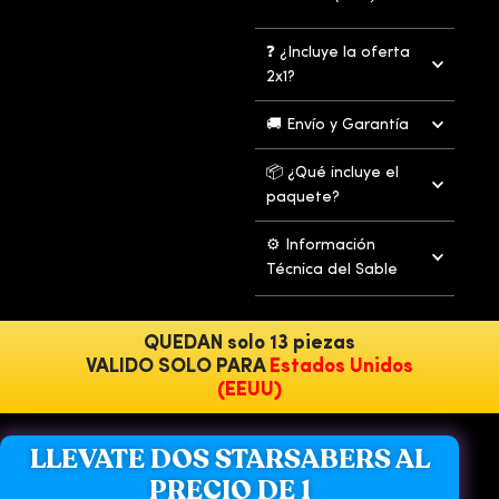
❓ ¿Incluye la oferta
2x1?
🚚 Envío y Garantía
📦 ¿Qué incluye el
paquete?
⚙️ Información
Técnica del Sable
QUEDAN solo 13 piezas
VALIDO SOLO PARA
Estados Unidos
(EEUU)
LLEVATE DOS STARSABERS AL
PRECIO DE 1