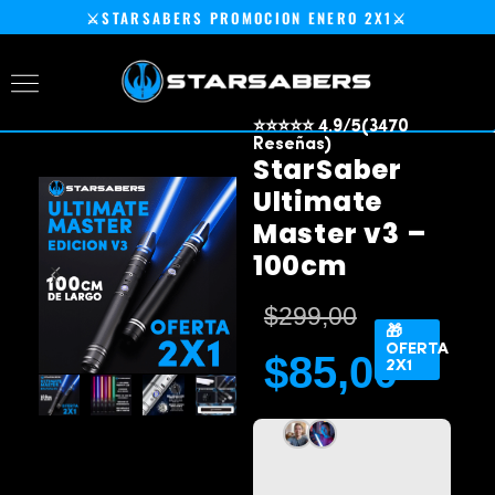
⚔️STARSABERS PROMOCION ENERO 2X1⚔️
⭐⭐⭐⭐⭐ 4.9/5(3470
Reseñas)
StarSaber
Ultimate
Master v3 –
100cm
$
299,00
🎁
OFERTA
$
85,00
2X1
C
a
r
l