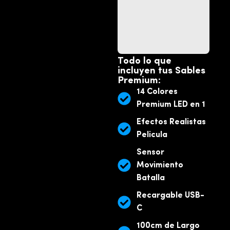
3
–
10
0
c
m
!
Todo lo que
incluyen tus Sables
Premium:
14 Colores
Premium LED en 1
Efectos Realistas
Pelicula
Sensor
Movimiento
Batalla
Recargable USB-
C
100cm de Largo